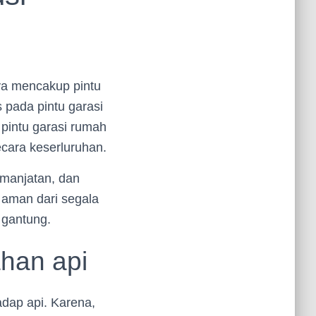
nya mencakup pintu
us pada pintu garasi
 pintu garasi rumah
ecara keserluruhan.
emanjatan, dan
p aman dari segala
 gantung.
han api
adap api. Karena,