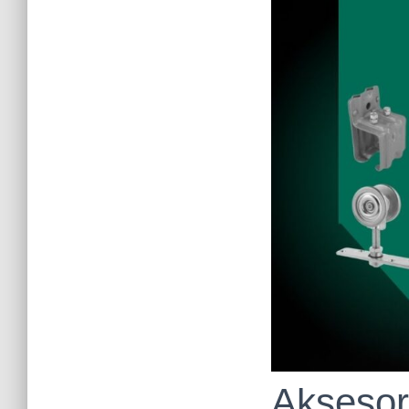
Aksesor