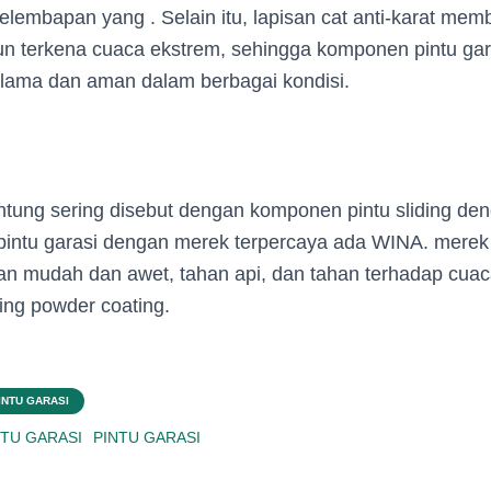
elembapan yang . Selain itu, lapisan cat anti-karat m
un terkena cuaca ekstrem, sehingga komponen pintu gar
n lama dan aman dalam berbagai kondisi.
ntung sering disebut dengan komponen pintu sliding den
pintu garasi dengan merek terpercaya ada WINA. merek
an mudah dan awet, tahan api, dan tahan terhadap cuac
hing powder coating.
NTU GARASI
TU GARASI
PINTU GARASI