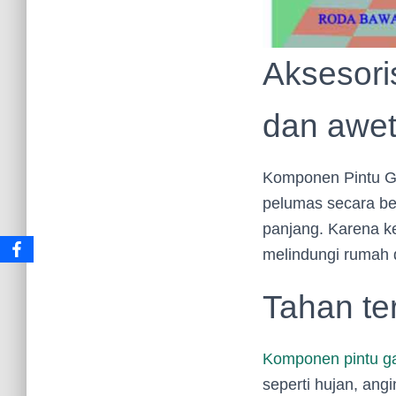
Aksesori
dan awe
Komponen Pintu Ga
pelumas secara be
panjang. Karena ke
melindungi rumah 
Tahan te
Komponen pintu g
seperti hujan, ang