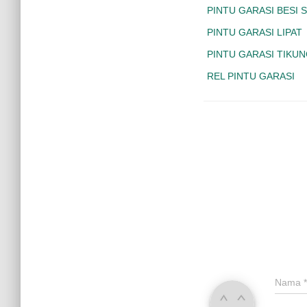
PINTU GARASI BESI 
PINTU GARASI LIPAT
PINTU GARASI TIKU
REL PINTU GARASI
Nama
*