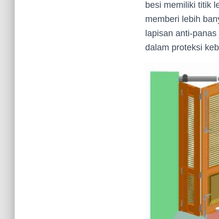
besi memiliki titi
memberi lebih ban
lapisan anti-pana
dalam proteksi keb