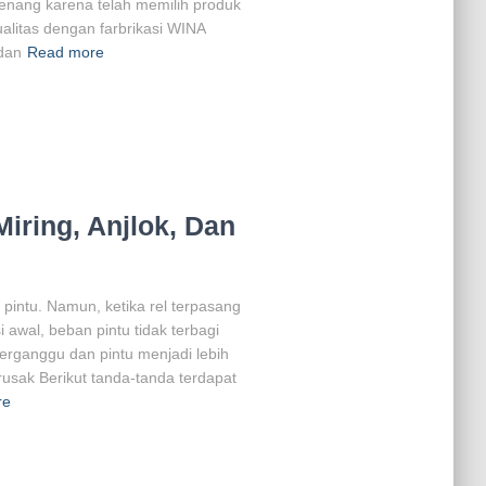
enang karena telah memilih produk
ualitas dengan farbrikasi WINA
dan
Read more
iring, Anjlok, Dan
 pintu. Namun, ketika rel terpasang
i awal, beban pintu tidak terbagi
erganggu dan pintu menjadi lebih
rusak Berikut tanda-tanda terdapat
re