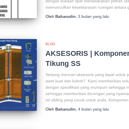
dengan bukaan lipat menawarakan pilihan u
memunculkan keselaarasan ruangan antara g
Oleh
Baharudin
,
3 bulan
yang lalu
BLOG
AKSESORIS | Komponen 
Tikung SS
Sedang mencari aksesoris yang tepat untuk pi
awet kuat dan kokoh?. Kami memberikan solu
dengan spesifikasi yang mumpuni sehingga 
sehingga memberikan dorongan yang nyaman
rel sliding yang cocok untuk anda. Komponen
Oleh
Baharudin
,
4 bulan
yang lalu