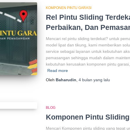
KOMPONEN PINTU GARASI
Rel Pintu Sliding Terdeka
Perbaikan, Dan Pemasa
Mencari rel pintu sliding terdekat? untuk pem
model lipat dan tikung, kami memberikan sol
service sebagai layanan untuk kebutuhan akse
pemasangan sehingga mudah dalam maintena
kebutuhan kerusakan komponen pintu garasi, 
Read more
Oleh
Baharudin
,
4 bulan
yang lalu
BLOG
Komponen Pintu Sliding
Mencari Komponen pintu sliding yang tepat u