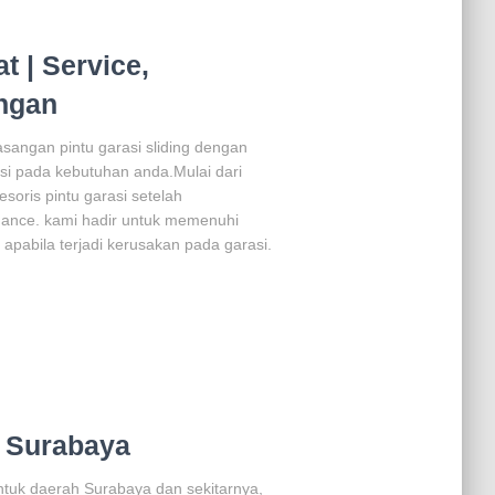
t | Service,
ngan
asangan pintu garasi sliding dengan
usi pada kebutuhan anda.Mulai dari
soris pintu garasi setelah
nce. kami hadir untuk memenuhi
apabila terjadi kerusakan pada garasi.
 Surabaya
ntuk daerah Surabaya dan sekitarnya,